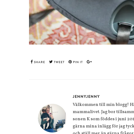
SHARE
TWEET
PIN IT
JENNYJENNY
Välkommen till min blogg! Här
mammalivet. Jag bor tillsamm
sonen K som föddes i juni 20
gärna mina inlägg för jag tycke
och ställ mer än gärna frågor