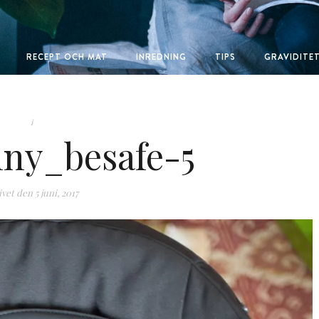
RECEPT OCH MAT
INREDNING
TIPS
GRAVIDITE
i
nny_besafe-5
ivet den
5 juni, 2017