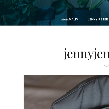
MAMMALIV
JENNY RESER
jennyje
Skr