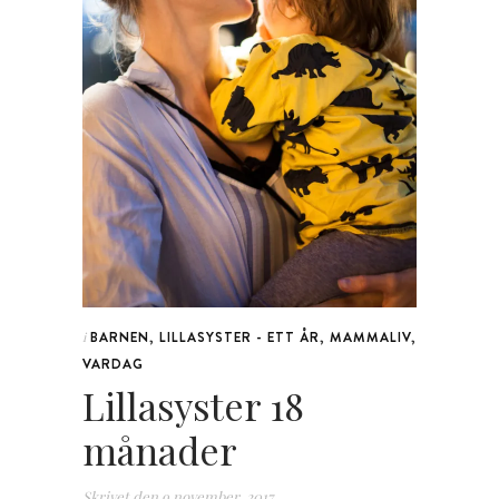
BARNEN
,
LILLASYSTER - ETT ÅR
,
MAMMALIV
,
i
VARDAG
Lillasyster 18
månader
Skrivet den
9 november, 2017