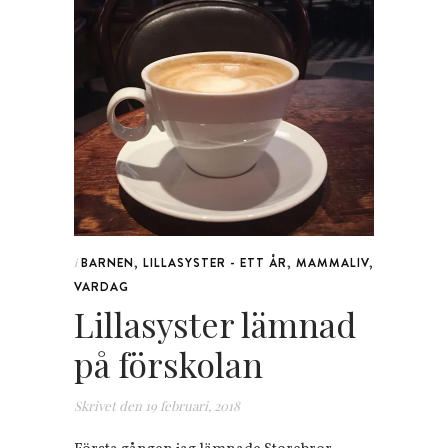
BARNEN
,
LILLASYSTER - ETT ÅR
,
MAMMALIV
,
i
VARDAG
Lillasyster lämnad
på förskolan
Skrivet den
19 februari, 2018