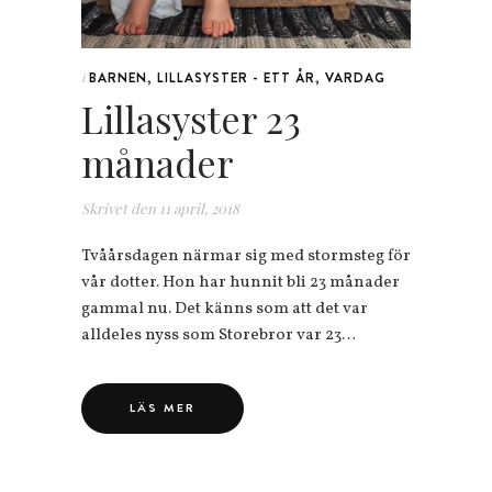
BARNEN
,
LILLASYSTER - ETT ÅR
,
VARDAG
i
Lillasyster 23
månader
Skrivet den
11 april, 2018
Tvåårsdagen närmar sig med stormsteg för
vår dotter. Hon har hunnit bli 23 månader
gammal nu. Det känns som att det var
alldeles nyss som Storebror var 23…
LÄS MER