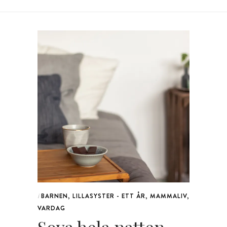
BARNEN
,
LILLASYSTER - ETT ÅR
,
MAMMALIV
,
i
VARDAG
Sova hela natten