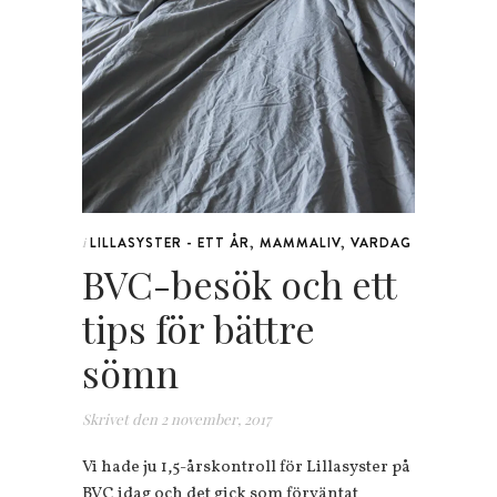
LILLASYSTER - ETT ÅR
,
MAMMALIV
,
VARDAG
i
BVC-besök och ett
tips för bättre
sömn
Skrivet den
2 november, 2017
Vi hade ju 1,5-årskontroll för Lillasyster på
BVC idag och det gick som förväntat