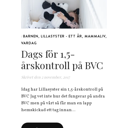
BARNEN
,
LILLASYSTER - ETT ÅR
,
MAMMALIV
,
i
VARDAG
Dags för 1,5-
årskontroll på BVC
Skrivet den
2 november, 2017
Idag har Lillasyster sin 1,5-årskontroll på
BVC Jag vet inte hur det fungerar på andra
BVC men på vårt så får man en lapp
hemskickad ett tag innan…