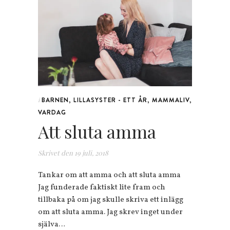
BARNEN
,
LILLASYSTER - ETT ÅR
,
MAMMALIV
,
i
VARDAG
Att sluta amma
Skrivet den
19 juli, 2018
Tankar om att amma och att sluta amma
Jag funderade faktiskt lite fram och
tillbaka på om jag skulle skriva ett inlägg
om att sluta amma. Jag skrev inget under
själva…