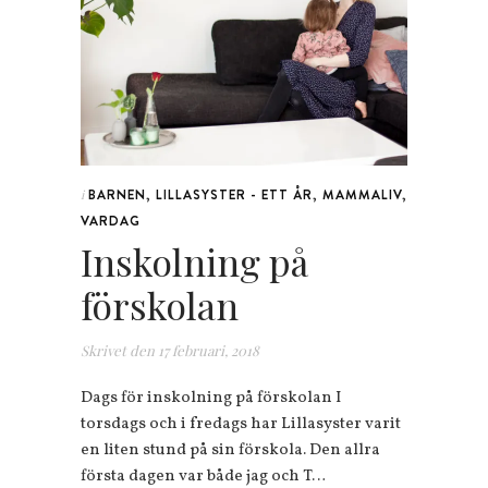
BARNEN
,
LILLASYSTER - ETT ÅR
,
MAMMALIV
,
i
VARDAG
Inskolning på
förskolan
Skrivet den
17 februari, 2018
Dags för inskolning på förskolan I
torsdags och i fredags har Lillasyster varit
en liten stund på sin förskola. Den allra
första dagen var både jag och T…