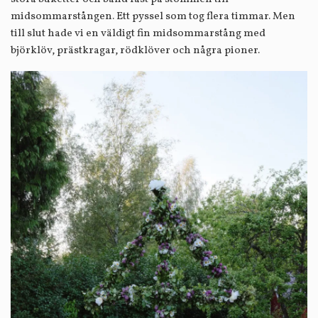
midsommarstången. Ett pyssel som tog flera timmar. Men
till slut hade vi en väldigt fin midsommarstång med
björklöv, prästkragar, rödklöver och några pioner.