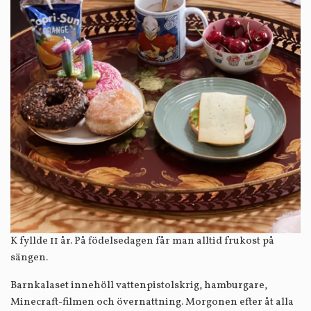
K fyllde 11 år. På födelsedagen får man alltid frukost på
sängen.
Barnkalaset innehöll vattenpistolskrig, hamburgare,
Minecraft-filmen och övernattning. Morgonen efter åt alla