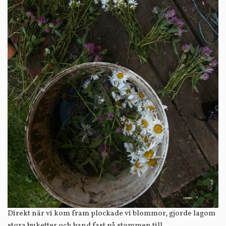
Direkt när vi kom fram plockade vi blommor, gjorde lagom
stora buketter och band fast på stommen till