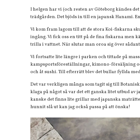
I helgen har vi (och resten av Göteborg kändes de
trädgården. Det bjöds in till en japansk Hanami. 
Vi kom fram lagom till att de stora Koi-fiskarna s
ingång. Vi fick oss en titt på de fina fiskarna men 
trilla i vattnet. När slutar man oroa sig över sådan
Vi fortsatte lite längre i parken och tittade på m
kampsportsföreställningar, kimono-försäljning och
och åt sushi. Till efterrätt blev det bullar fyllda me
Det var verkligen många som tagit sig till Botanisk
klaga på något så var det ett ganska litet utbud av
kanske det finns lite grillar med japanska maträtte
hunnit slå ut kan jag också passa på att önska!