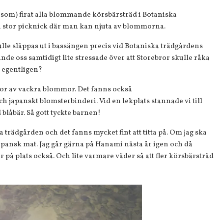
t som) firat alla blommande körsbärsträd i Botaniska
En stor picknick där man kan njuta av blommorna.
kulle släppas ut i bassängen precis vid Botaniska trädgårdens
kände oss samtidigt lite stressade över att Storebror skulle råka
t egentligen?
assor av vackra blommor. Det fanns också
 japanskt blomsterbinderi. Vid en lekplats stannade vi till
d blåbär. Så gott tyckte barnen!
a trädgården och det fanns mycket fint att titta på. Om jag ska
 japansk mat. Jag går gärna på Hanami nästa år igen och då
r på plats också. Och lite varmare väder så att fler körsbärsträd