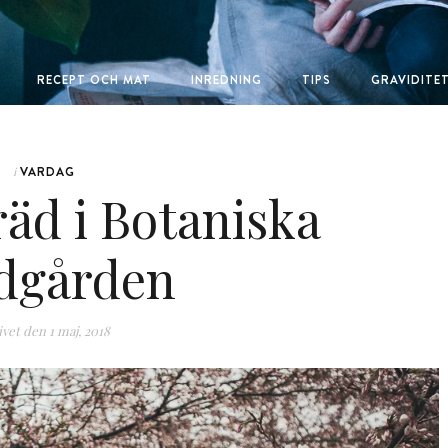
RECEPT OCH MAT
INREDNING
TIPS
GRAVIDITE
VARDAG
i
äd i Botaniska
dgården
ivet den
1 maj, 2018