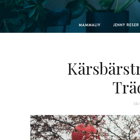
MAMMALIV
JENNY RESER
Kärsbärstr
Trä
Skr