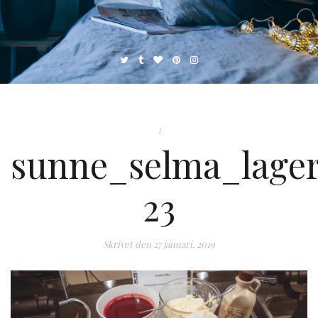
i
sunne_selma_lager
23
Skrivet den
27 januari, 2019