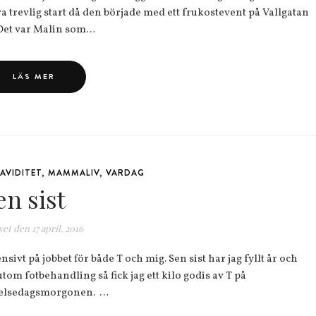
ra trevlig start då den började med ett frukostevent på Vallgatan
 Det var Malin som…
LÄS MER
AVIDITET
,
MAMMALIV
,
VARDAG
en sist
vet den
17 april, 2016
nsivt på jobbet för både T och mig. Sen sist har jag fyllt år och
utom fotbehandling så fick jag ett kilo godis av T på
elsedagsmorgonen. …