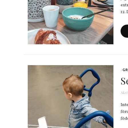
ext
12.
GR
i
S
Skri
Inte
för
föd