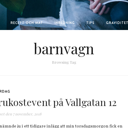
RECEPT OCH MAT
INREDNING
TIPS
GRAVIDITE
barnvagn
Browsing Tag
RDAG
rukostevent på Vallgatan 12
vet den
7 november, 2018
 nämnde ju i ett tidigare inlägg att min torsdagsmorgon fick en