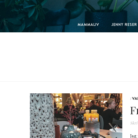
MAMMALIV
JENNY RESER
VA
i
F
Skri
Jag