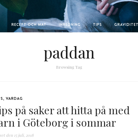
RECEPT OCH MAT
INREDNING
TIPS
GRAVIDITE
paddan
Browsing Tag
PS
,
VARDAG
ips på saker att hitta på med
arn i Göteborg i sommar
vet den
15 juli, 2018