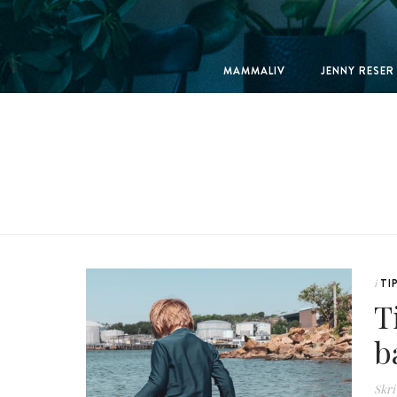
MAMMALIV
JENNY RESER
TI
i
T
b
Skri