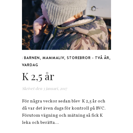
BARNEN
,
MAMMALIV
,
STOREBROR - TVÅ ÅR
,
i
VARDAG
K 2,5 år
Skrivet den
3 januari, 2017
För några veckor sedan blev K 2,5 år och
då var det även dags för kontroll på BVC.
Förutom vägning och mätning så fick K
leka och berätta…