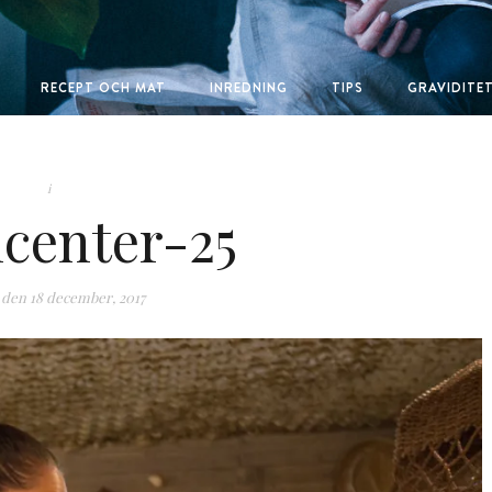
RECEPT OCH MAT
INREDNING
TIPS
GRAVIDITE
i
center-25
 den
18 december, 2017