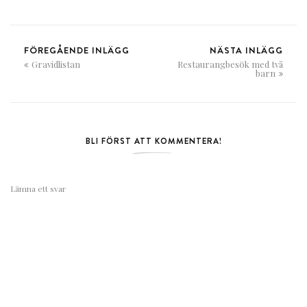
FÖREGÅENDE INLÄGG
NÄSTA INLÄGG
Gravidlistan
Restaurangbesök med två
barn
BLI FÖRST ATT KOMMENTERA!
Lämna ett svar