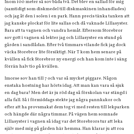
Inom 100 meter så sov båda två. Det blev en sallad för mig
(samtidigt som diskmedel till diskmaskinen inhandlades)
och jag åt den i solen i en park. Hann precis tänka tanken att
jag kanske plockat för lite sallas och då vaknade Lillasyster.
Bara att ta vagnen och vandra hemåt. Eftersom Storebror
sov gott i vagnen så lekter jag och Lillasyster en stund på
gården i sandlådan. Efter två timmars vilande fick jag dock
väcka Storebror lite försiktigt. När T kom hem senare på
kvällen så fick Storebror ny energi och han kom inte i säng
förrän halv tio på kvällen.
Imorse sov han till 7 och var så mycket piggare. Någon
enstaka hostning har hörts idag. Att man kan vara så sjuk
en dag bara! Men det är ju röd dag så förskolan var stängd i
alla fall. Så i förmiddags stekte jag några pannkakor och
efter att ha provsmakat dem tog vi med resten till lekparken
och hängde där några timmar. På vägen hem somnade
Lillasyster i vagnen så idag var det Storebrors tur att leka
själv med mig på gården här hemma. Han klarar ju att roa