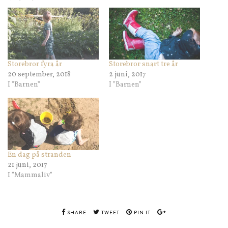
Storebror fyra år
Storebror snart tre år
20 september, 2018
2 juni, 2017
I ”Barnen”
I ”Barnen”
En dag på stranden
21 juni, 2017
I ”Mammaliv”
SHARE
TWEET
PIN IT