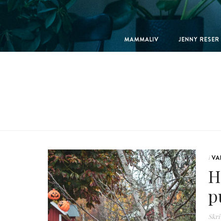
MAMMALIV
JENNY RESER
VA
i
H
p
Skri