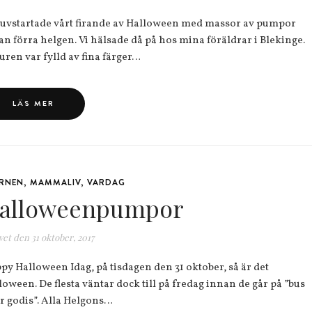
tjuvstartade vårt firande av Halloween med massor av pumpor
an förra helgen. Vi hälsade då på hos mina föräldrar i Blekinge.
uren var fylld av fina färger…
LÄS MER
RNEN
,
MAMMALIV
,
VARDAG
alloweenpumpor
vet den
31 oktober, 2017
py Halloween Idag, på tisdagen den 31 oktober, så är det
loween. De flesta väntar dock till på fredag innan de går på ”bus
er godis”. Alla Helgons…