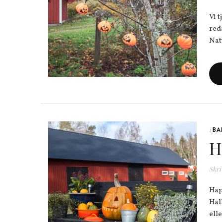
Vi 
red
Nat
BA
i
H
Skri
Hap
Hal
ell