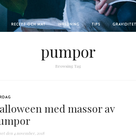
RECEPT OCH MAT
INREDNING
TIPS
GRAVIDITE
pumpor
Browsing Tag
RDAG
alloween med massor av
umpor
vet den
4 november, 2018