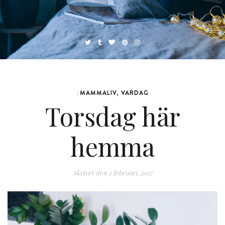
MAMMALIV
,
VARDAG
i
Torsdag här
hemma
Skrivet den
2 februari, 2017