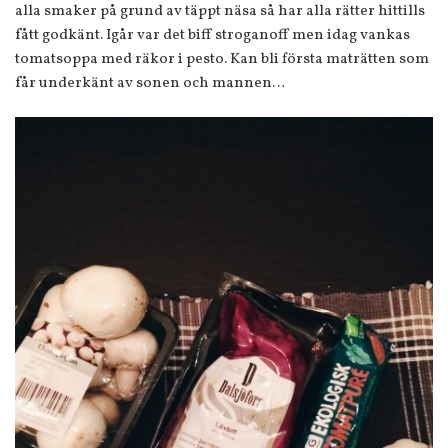
alla smaker på grund av täppt näsa så har alla rätter hittills
fått godkänt. Igår var det biff stroganoff men idag vankas
tomatsoppa med räkor i pesto. Kan bli första maträtten som
får underkänt av sonen och mannen…