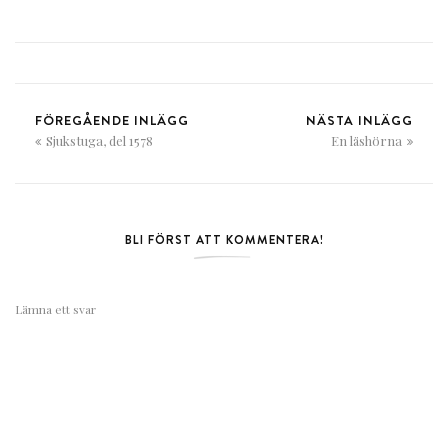
FÖREGÅENDE INLÄGG
NÄSTA INLÄGG
Sjukstuga, del 1578
En läshörna
BLI FÖRST ATT KOMMENTERA!
Lämna ett svar