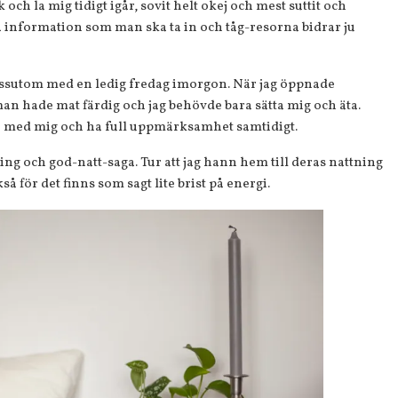
 och la mig tidigt igår, sovit helt okej och mest suttit och
ssa information som man ska ta in och tåg-resorna bidrar ju
 dessutom med en ledig fredag imorgon. När jag öppnade
n hade mat färdig och jag behövde bara sätta mig och äta.
ka med mig och ha full uppmärksamhet samtidigt.
ing och god-natt-saga. Tur att jag hann hem till deras nattning
så för det finns som sagt lite brist på energi.