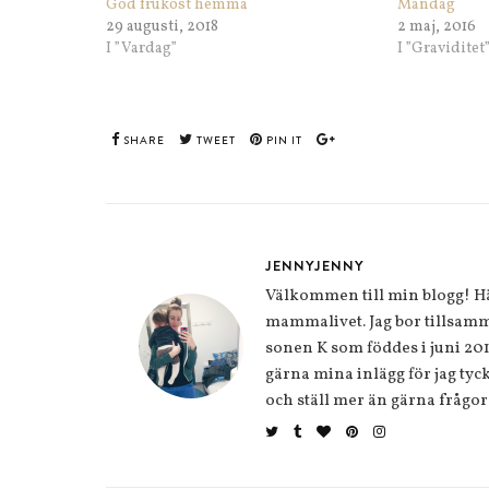
God frukost hemma
Måndag
29 augusti, 2018
2 maj, 2016
I ”Vardag”
I ”Graviditet
SHARE
TWEET
PIN IT
JENNYJENNY
Välkommen till min blogg! Här
mammalivet. Jag bor tillsamm
sonen K som föddes i juni 20
gärna mina inlägg för jag tycke
och ställ mer än gärna frågor