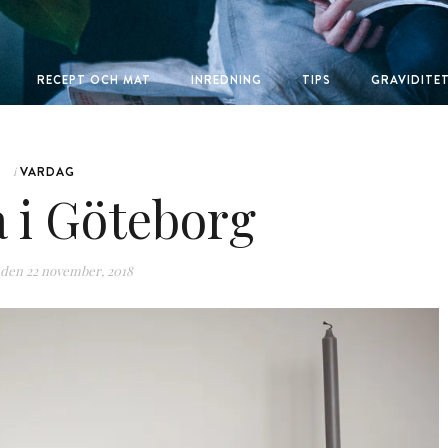
RECEPT OCH MAT
INREDNING
TIPS
GRAVIDITE
VARDAG
i
i Göteborg
 den
22 november, 2018