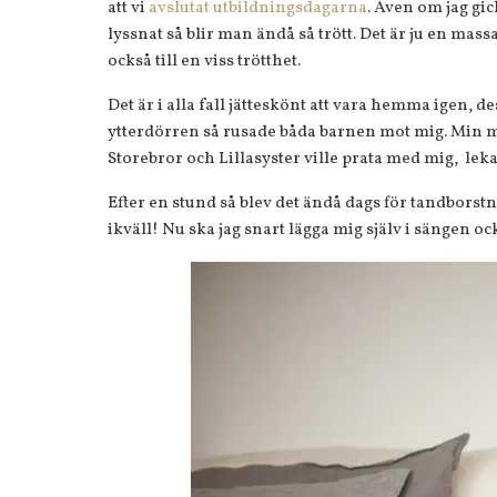
att vi
avslutat utbildningsdagarna
. Även om jag gick
lyssnat så blir man ändå så trött. Det är ju en ma
också till en viss trötthet.
Det är i alla fall jätteskönt att vara hemma igen,
ytterdörren så rusade båda barnen mot mig. Min ma
Storebror och Lillasyster ville prata med mig, le
Efter en stund så blev det ändå dags för tandborstn
ikväll! Nu ska jag snart lägga mig själv i sängen ock