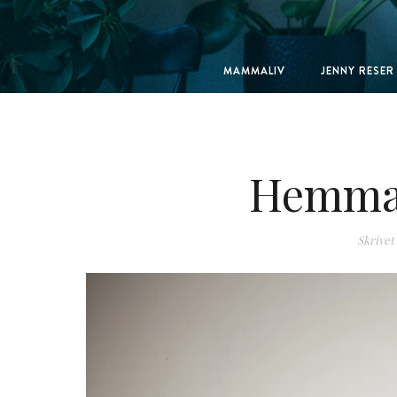
MAMMALIV
JENNY RESER
Hemma 
Skrivet