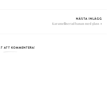
NÄSTA INLÄGG
Karamelliserad banan med glass
RST ATT KOMMENTERA!