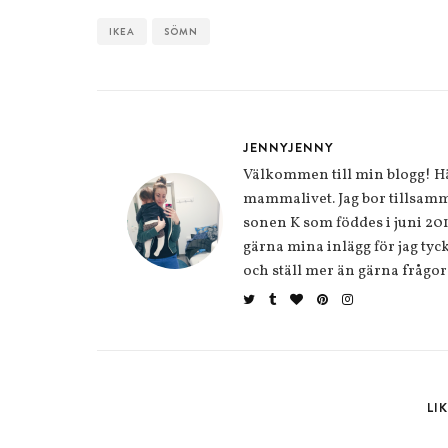
IKEA
SÖMN
JENNYJENNY
Välkommen till min blogg! Här
mammalivet. Jag bor tillsamm
sonen K som föddes i juni 20
gärna mina inlägg för jag tycke
och ställ mer än gärna frågor
LI