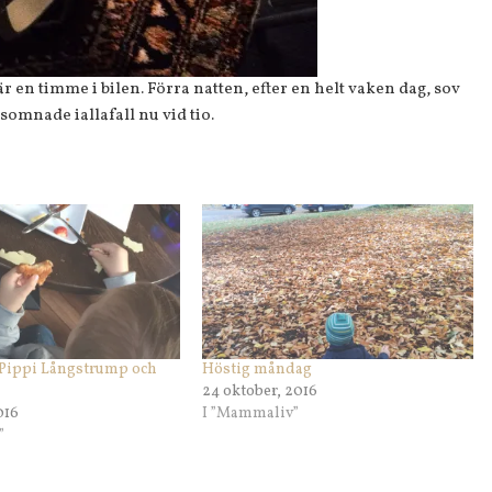
r en timme i bilen. Förra natten, efter en helt vaken dag, sov
 somnade iallafall nu vid tio.
Pippi Långstrump och
Höstig måndag
24 oktober, 2016
016
I ”Mammaliv”
”