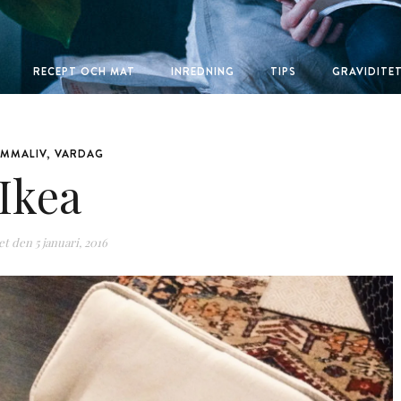
RECEPT OCH MAT
INREDNING
TIPS
GRAVIDITE
MMALIV
,
VARDAG
Ikea
et den
5 januari, 2016