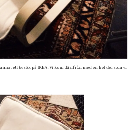
d annat ett besök på IKEA. Vi kom därifrån med en hel del som vi