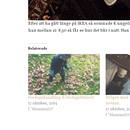
Efter att ha gått länge på IKEA så somnade K ungefä
han mellan 21-8,30 så får se hur det blir i natt. Han
Relaterade
Fredagshandling & lördagsfrukost
Helgen med 
17 oktober, 2015
trotsen
I ”Mammaliv”
17 oktober, 2
I ”Mammaliv