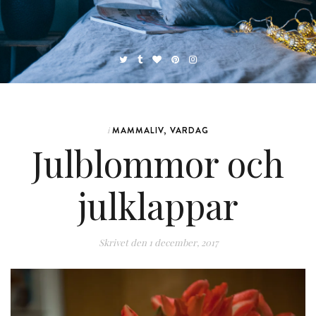
MAMMALIV
,
VARDAG
i
Julblommor och
julklappar
Skrivet den
1 december, 2017