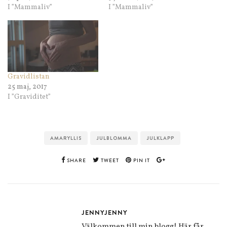
I ”Mammaliv”
I ”Mammaliv”
Gravidlistan
25 maj, 2017
I ”Graviditet”
AMARYLLIS
JULBLOMMA
JULKLAPP
SHARE
TWEET
PIN IT
JENNYJENNY
Välkommen till min blogg! Här får