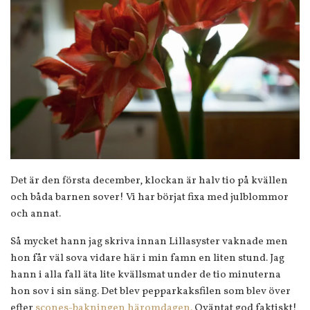
Det är den första december, klockan är halv tio på kvällen
och båda barnen sover! Vi har börjat fixa med julblommor
och annat.
Så mycket hann jag skriva innan Lillasyster vaknade men
hon får väl sova vidare här i min famn en liten stund. Jag
hann i alla fall äta lite kvällsmat under de tio minuterna
hon sov i sin säng. Det blev pepparkaksfilen som blev över
efter
scones-bakningen häromdagen.
Oväntat god faktiskt!