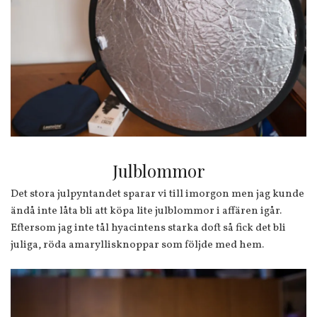
Julblommor
Det stora julpyntandet sparar vi till imorgon men jag kunde
ändå inte låta bli att köpa lite julblommor i affären igår.
Eftersom jag inte tål hyacintens starka doft så fick det bli
juliga, röda amaryllisknoppar som följde med hem.