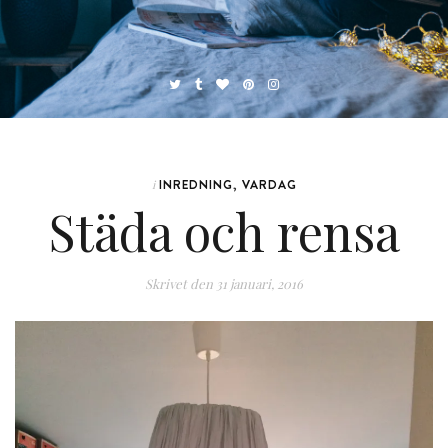
INREDNING
,
VARDAG
i
Städa och rensa
Skrivet den
31 januari, 2016