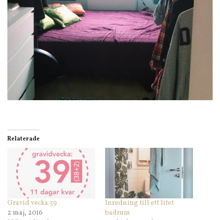
Relaterade
Gravid vecka 39
Inredning till ett litet
2 maj, 2016
badrum