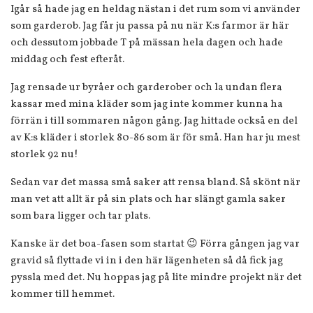
Igår så hade jag en heldag nästan i det rum som vi använder
som garderob. Jag får ju passa på nu när K:s farmor är här
och dessutom jobbade T på mässan hela dagen och hade
middag och fest efteråt.
Jag rensade ur byråer och garderober och la undan flera
kassar med mina kläder som jag inte kommer kunna ha
förrän i till sommaren någon gång. Jag hittade också en del
av K:s kläder i storlek 80-86 som är för små. Han har ju mest
storlek 92 nu!
Sedan var det massa små saker att rensa bland. Så skönt när
man vet att allt är på sin plats och har slängt gamla saker
som bara ligger och tar plats.
Kanske är det boa-fasen som startat 😉 Förra gången jag var
gravid så flyttade vi in i den här lägenheten så då fick jag
pyssla med det. Nu hoppas jag på lite mindre projekt när det
kommer till hemmet.