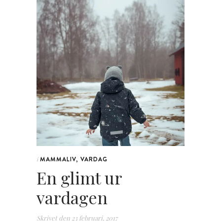
MAMMALIV
,
VARDAG
i
En glimt ur
vardagen
Skrivet den
23 februari, 2017