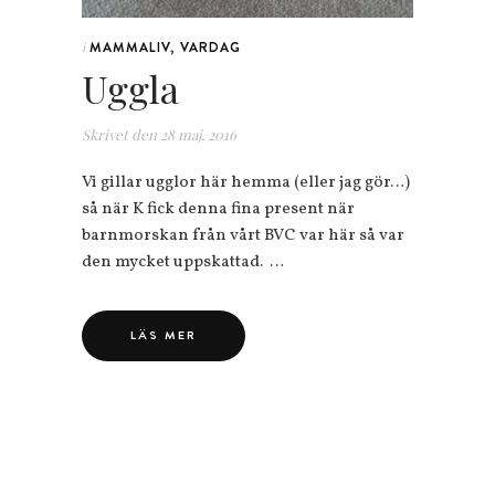
MAMMALIV
,
VARDAG
i
Uggla
Skrivet den
28 maj, 2016
Vi gillar ugglor här hemma (eller jag gör…)
så när K fick denna fina present när
barnmorskan från vårt BVC var här så var
den mycket uppskattad. …
LÄS MER