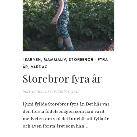
BARNEN
,
MAMMALIV
,
STOREBROR - FYRA
i
ÅR
,
VARDAG
Storebror fyra år
Skrivet den
20 september, 2018
I juni fyllde Storebror fyra år. Det här var
den första födelsedagen som han varit
medveten om vad det innebär att fylla år
och även första året som han…