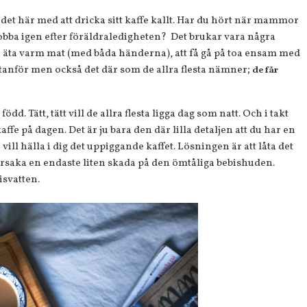
t här med att dricka sitt kaffe kallt. Har du hört när mammor
jobba igen efter föräldraledigheten? Det brukar vara några
 äta varm mat (med båda händerna), att få gå på toa ensam med
utanför men också det där som de allra flesta nämner;
de får
dd. Tätt, tätt vill de allra flesta ligga dag som natt. Och i takt
fe på dagen. Det är ju bara den där lilla detaljen att du har en
vill hälla i dig det uppiggande kaffet. Lösningen är att låta det
 orsaka en endaste liten skada på den ömtåliga bebishuden.
isvatten.