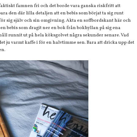
aktiskt famnen fri och det borde vara ganska riskfritt att
ara den där lilla detaljen att en bebis som börjat ta sig runt
ör sig själv och sin omgivning. Akta en soffbordskant här och
a en bebis som dragit ner en bok från bokhyllan på sig ena
åll runnit ut på hela köksgolvet några sekunder senare. Vad
det ju varmt kaffe i för en halvtimme sen. Bara att dricka upp det
en.