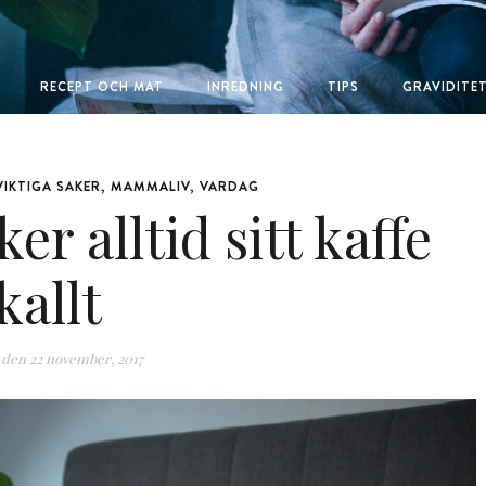
RECEPT OCH MAT
INREDNING
TIPS
GRAVIDITE
VIKTIGA SAKER
,
MAMMALIV
,
VARDAG
 alltid sitt kaffe
kallt
 den
22 november, 2017