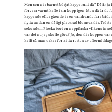
Men sen när barnet börjat krypa runt då? Då är ju f
förvara varmt kaffe i sin kopp igen. Men då är det b
krypande eller gående är en vandrande fara både f
flytta undan en dåligt placerad blomvas där. Tröst
sekunden. Plocka bort en nappflaska vilkens inneh
var det nu jag skulle göra? Jo, den där koppen var 
kallt så man orkar fortsätta resten av eftermiddag