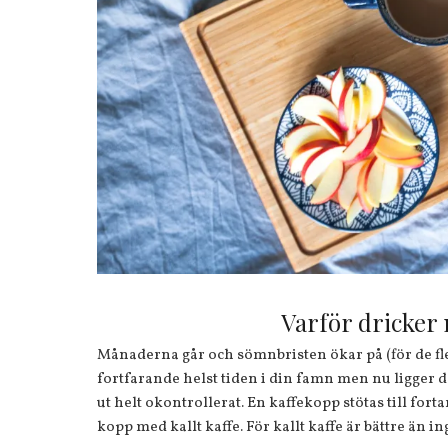
Varför dricker 
Månaderna går och sömnbristen ökar på (för de fles
fortfarande helst tiden i din famn men nu ligger den
ut helt okontrollerat. En kaffekopp stötas till for
kopp med kallt kaffe. För kallt kaffe är bättre än in