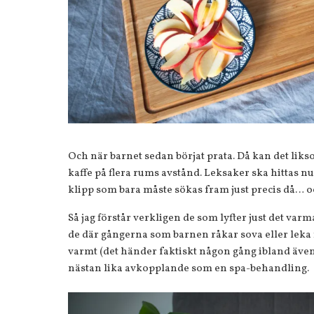
Och när barnet sedan börjat prata. Då kan det li
kaffe på flera rums avstånd. Leksaker ska hittas nu
klipp som bara måste sökas fram just precis då… och
Så jag förstår verkligen de som lyfter just det varm
de där gångerna som barnen råkar sova eller leka f
varmt (det händer faktiskt någon gång ibland även
nästan lika avkopplande som en spa-behandling.