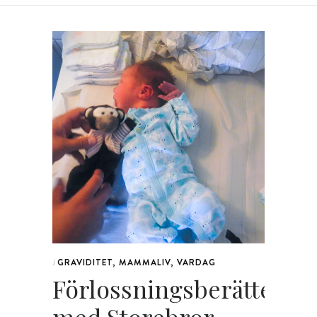
GRAVIDITET
,
MAMMALIV
,
VARDAG
i
Förlossningsberättelse
med Storebror