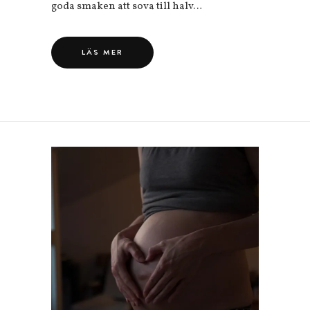
goda smaken att sova till halv…
LÄS MER