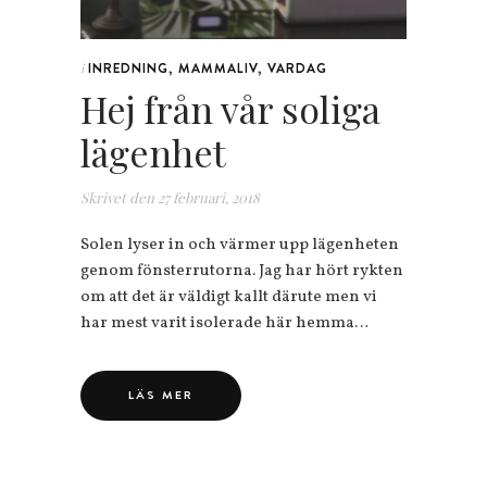
INREDNING
,
MAMMALIV
,
VARDAG
i
Hej från vår soliga
lägenhet
Skrivet den
27 februari, 2018
Solen lyser in och värmer upp lägenheten
genom fönsterrutorna. Jag har hört rykten
om att det är väldigt kallt därute men vi
har mest varit isolerade här hemma…
LÄS MER