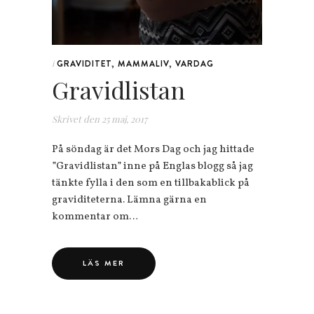
GRAVIDITET
,
MAMMALIV
,
VARDAG
i
Gravidlistan
Skrivet den
25 maj, 2017
På söndag är det Mors Dag och jag hittade
”Gravidlistan” inne på Englas blogg så jag
tänkte fylla i den som en tillbakablick på
graviditeterna. Lämna gärna en
kommentar om…
LÄS MER