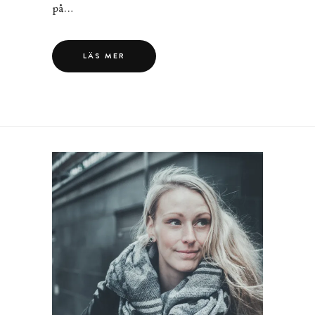
på…
LÄS MER