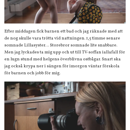
Efter middagen fick barnen ett bad och jag räknade med att
de nog skulle vara trötta vid nattningen. 1,5 timme senare
somnade Lillasyster… Storebror somnade lite snabbare.
Men jag lyckades ta mig upp och ut till TV-soffan iallafall för
en lugn stund med helgens överblivna ostbågar. Snart ska
jag också krypa ner i sängen för imorgon väntar förskola
för barnen och jobb för mig.