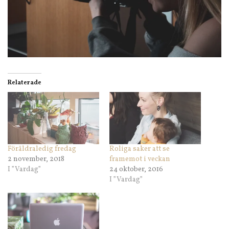
Relaterade
Föräldraledig fredag
Roliga saker att se
2 november, 2018
framemot i veckan
I ”Vardag”
24 oktober, 2016
I ”Vardag”