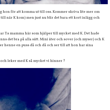
g hon för att komma ut till oss. Kommer skriva lite mer om
ill när K kom) men just nu blir det bara ett kort inlägg och
 har T:s mamma här som hjälper till mycket med K. Det hade
nns det bra på alla sätt. Mini äter och sover (och myser) och K
henne en puss då och då och ser till att hon har sina
n och leker med K så mycket vi hinner ?