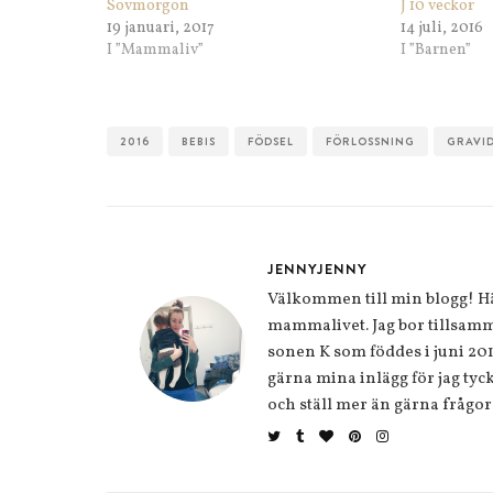
Sovmorgon
J 10 veckor
19 januari, 2017
14 juli, 2016
I ”Mammaliv”
I ”Barnen”
2016
BEBIS
FÖDSEL
FÖRLOSSNING
GRAVI
JENNYJENNY
Välkommen till min blogg! Här
mammalivet. Jag bor tillsamm
sonen K som föddes i juni 20
gärna mina inlägg för jag tycke
och ställ mer än gärna frågor