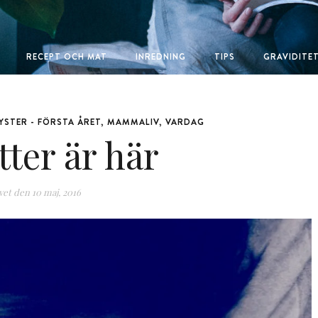
RECEPT OCH MAT
INREDNING
TIPS
GRAVIDITE
SYSTER - FÖRSTA ÅRET
,
MAMMALIV
,
VARDAG
tter är här
vet den
10 maj, 2016