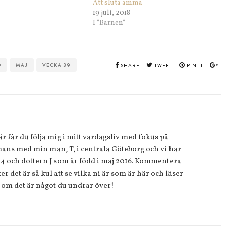
Att sluta amma
19 juli, 2018
I ”Barnen”
D
MAJ
VECKA 39
SHARE
TWEET
PIN IT
 får du följa mig i mitt vardagsliv med fokus på
ans med min man, T, i centrala Göteborg och vi har
14 och dottern J som är född i maj 2016. Kommentera
r det är så kul att se vilka ni är som är här och läser
 om det är något du undrar över!