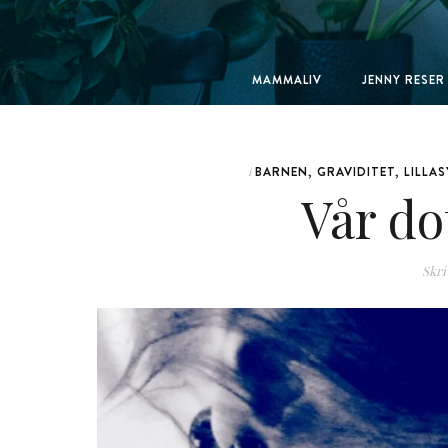
MAMMALIV
JENNY RESER
BARNEN
,
GRAVIDITET
,
LILLA
i
Vår do
Skri