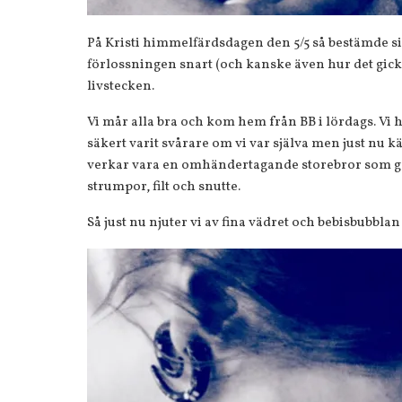
På Kristi himmelfärdsdagen den 5/5 så bestämde si
förlossningen snart (och kanske även hur det gick t
livstecken.
Vi mår alla bra och kom hem från BB i lördags. Vi
säkert varit svårare om vi var själva men just nu kä
verkar vara en omhändertagande storebror som ger 
strumpor, filt och snutte.
Så just nu njuter vi av fina vädret och bebisbubbla