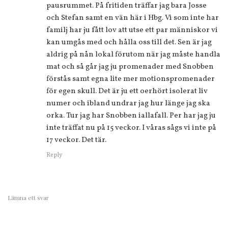
pausrummet. På fritiden träffar jag bara Josse
och Stefan samt en vän här i Hbg. Vi som inte har
familj har ju fått lov att utse ett par människor vi
kan umgås med och hålla oss till det. Sen är jag
aldrig på nån lokal förutom när jag måste handla
mat och så går jag ju promenader med Snobben
förstås samt egna lite mer motionspromenader
för egen skull. Det är ju ett oerhört isolerat liv
numer och ibland undrar jag hur länge jag ska
orka. Tur jag har Snobben iallafall. Per har jag ju
inte träffat nu på 15 veckor. I våras sågs vi inte på
17 veckor. Det tär.
Reply
Lämna ett svar