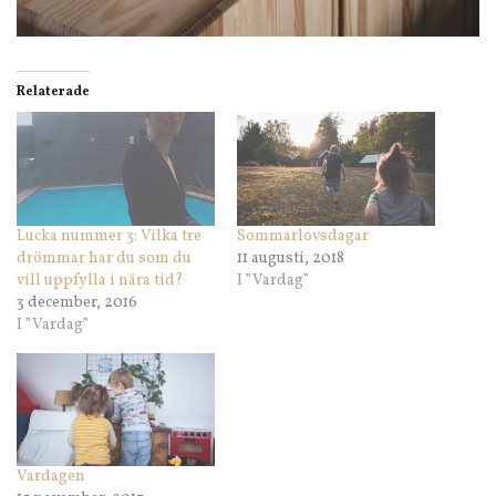
Relaterade
Lucka nummer 3: Vilka tre
Sommarlovsdagar
drömmar har du som du
11 augusti, 2018
vill uppfylla i nära tid?
I ”Vardag”
3 december, 2016
I ”Vardag”
Vardagen