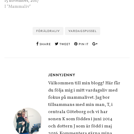
15 november, 2017
I ”Mammaliv”
FÖRÄLDRALIV
VARDAGSPUSSEL
SHARE
TWEET
PIN IT
JENNYJENNY
Välkommen till min blogg! Här får
du följa mig i mitt vardagsliv med
fokus på mammalivet. Jag bor
tillsammans med min man, T, i
centrala Göteborg och vi har
sonen K som föddes i juni 2014
och dottern J som är född i maj
2016. Kommentera gärna mina