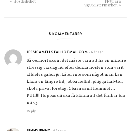
Höstledighet
Flyttbara
väggklistermärken
5 KOMMENTARER
JESSICAMELLSTALHOTMAILCOM
6 år ago
•
Så oerhört skönt det måste vara att ha en mindre
stressig vardag nu efter denna hösten som varit
alldeles galen ju. Låter inte som något man kan
klara en längre tid; jobba heltid, plugga halvtid,
sköta privat företag, 2 barn samt hemmet …
PUH!!! Hoppas du ska få känna att det funkar bra
nu <3
Reply
JENNYJENNY