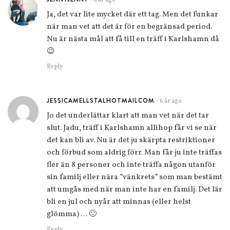
6 år ago
•
Ja, det var lite mycket där ett tag. Men det funkar
när man vet att det är för en begränsad period.
Nu är nästa mål att få till en träff i Karlshamn då
😉
Reply
JESSICAMELLSTALHOTMAILCOM
6 år ago
•
Jo det underlättar klart att man vet när det tar
slut. Jadu, träff i Karlshamn allihop får vi se när
det kan bli av. Nu är det ju skärpta restriktioner
och förbud som aldrig förr. Man får ju inte träffas
fler än 8 personer och inte träffa någon utanför
sin familj eller nära ”vänkrets” som man bestämt
att umgås med när man inte har en familj. Det lär
bli en jul och nyår att minnas (eller helst
glömma) … 🙁
Reply