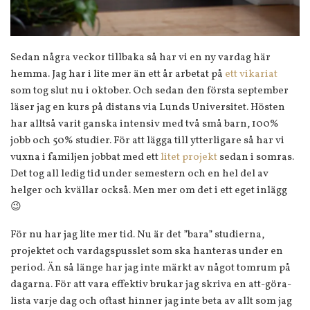
Sedan några veckor tillbaka så har vi en ny vardag här
hemma. Jag har i lite mer än ett år arbetat på
ett vikariat
som tog slut nu i oktober. Och sedan den första september
läser jag en kurs på distans via Lunds Universitet. Hösten
har alltså varit ganska intensiv med två små barn, 100%
jobb och 50% studier. För att lägga till ytterligare så har vi
vuxna i familjen jobbat med ett
litet projekt
sedan i somras.
Det tog all ledig tid under semestern och en hel del av
helger och kvällar också. Men mer om det i ett eget inlägg
😉
För nu har jag lite mer tid. Nu är det ”bara” studierna,
projektet och vardagspusslet som ska hanteras under en
period. Än så länge har jag inte märkt av något tomrum på
dagarna. För att vara effektiv brukar jag skriva en att-göra-
lista varje dag och oftast hinner jag inte beta av allt som jag