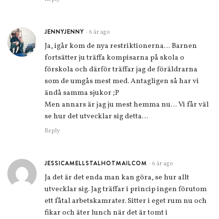
JENNYJENNY
6 år ago
•
Ja, igår kom de nya restriktionerna… Barnen
fortsätter ju träffa kompisarna på skola o
förskola och därför träffar jag de föräldrarna
som de umgås mest med. Antagligen så har vi
ändå samma sjukor ;P
Men annars är jag ju mest hemma nu… Vi får väl
se hur det utvecklar sig detta…
Reply
JESSICAMELLSTALHOTMAILCOM
6 år ago
•
Ja det är det enda man kan göra, se hur allt
utvecklar sig. Jag träffar i princip ingen förutom
ett fåtal arbetskamrater. Sitter i eget rum nu och
fikar och äter lunch när det är tomt i