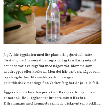
Jag fyllde äggskalen med lite planteringsjord och satte
försiktigt ned de små sticklingarna. Jag kan tänka mig att
det hade varit väldigt fint med någon vår-blomma som,
snödroppar eller krokus… Men det här var bara något som
jag slängde ihop lite snabbt så då fick några
palettbladskvistar duga fint. Vacker färg har de ju i alla fall.
Äggskalen fick bo i den perfekta lilla äggkartongen men
annars skulle ju äggkoppar fungera minst lika bra.
Tillsammans med hemmets samlade påskpynt (en kyckling