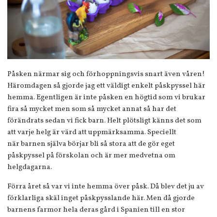
Påsken närmar sig och förhoppningsvis snart även våren!
Häromdagen så gjorde jag ett väldigt enkelt påskpyssel här
hemma. Egentligen är inte påsken en högtid som vi brukar
fira så mycket men som så mycket annat så har det
förändrats sedan vi fick barn. Helt plötsligt känns det som
att varje helg är värd att uppmärksamma. Speciellt
när barnen själva börjar bli så stora att de gör eget
påskpyssel på förskolan och är mer medvetna om
helgdagarna.
Förra året så var vi inte hemma över påsk. Då blev det ju av
förklarliga skäl inget påskpysslande här. Men då gjorde
barnens farmor hela deras gård i Spanien till en stor