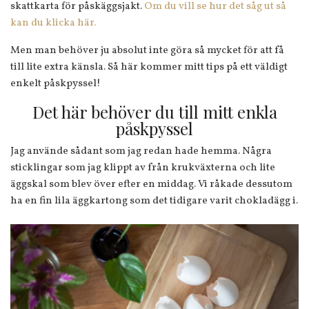
skattkarta för påskäggsjakt.
Om du vill se hur det såg ut så
kan du klicka här.
Men man behöver ju absolut inte göra så mycket för att få
till lite extra känsla. Så här kommer mitt tips på ett väldigt
enkelt påskpyssel!
Det här behöver du till mitt enkla
påskpyssel
Jag använde sådant som jag redan hade hemma. Några
sticklingar som jag klippt av från krukväxterna och lite
äggskal som blev över efter en middag. Vi råkade dessutom
ha en fin lila äggkartong som det tidigare varit chokladägg i.