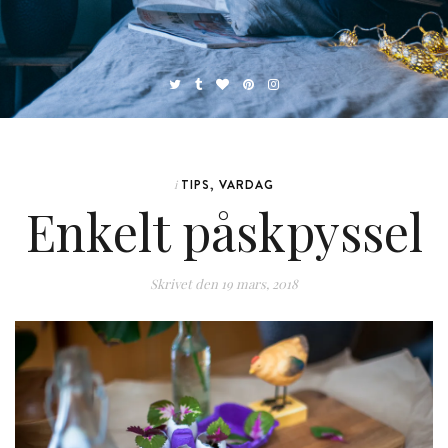
TIPS
,
VARDAG
i
Enkelt påskpyssel
Skrivet den
19 mars, 2018