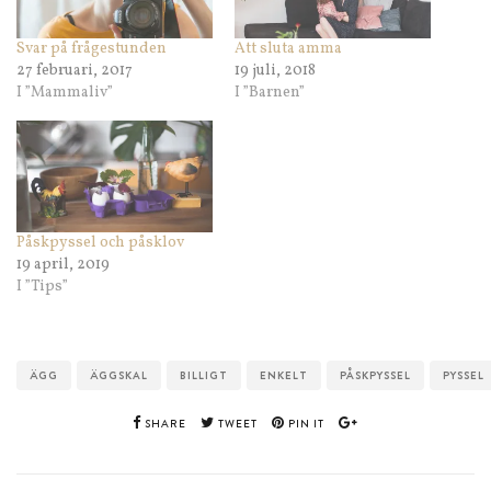
Svar på frågestunden
Att sluta amma
27 februari, 2017
19 juli, 2018
I ”Mammaliv”
I ”Barnen”
Påskpyssel och påsklov
19 april, 2019
I ”Tips”
ÄGG
ÄGGSKAL
BILLIGT
ENKELT
PÅSKPYSSEL
PYSSEL
SHARE
TWEET
PIN IT