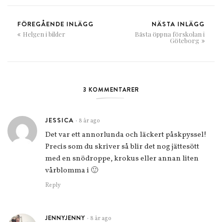
FÖREGÅENDE INLÄGG
NÄSTA INLÄGG
Helgen i bilder
Bästa öppna förskolan i
Göteborg
3 KOMMENTARER
JESSICA
8 år ago
•
Det var ett annorlunda och läckert påskpyssel!
Precis som du skriver så blir det nog jättesött
med en snödroppe, krokus eller annan liten
vårblomma i 🙂
Reply
JENNYJENNY
8 år ago
•