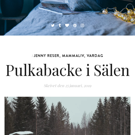
JENNY RESER
,
MAMMALIV
,
VARDAG
i
Pulkabacke i Sälen
Skrivet den
25 januari, 2019