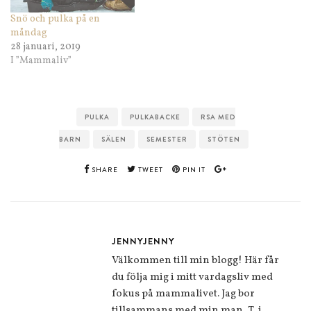
Snö och pulka på en
måndag
28 januari, 2019
I ”Mammaliv”
PULKA
PULKABACKE
RSA MED
BARN
SÄLEN
SEMESTER
STÖTEN
SHARE
TWEET
PIN IT
JENNYJENNY
Välkommen till min blogg! Här får
du följa mig i mitt vardagsliv med
fokus på mammalivet. Jag bor
tillsammans med min man, T, i