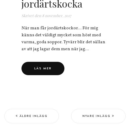
jordärtskocka
Skrivet den
8 november, 2017
När man får jordärtskockor… För mig
känns det väldigt mycket som höst med
varma, goda soppor. Tyvärr blir det sällan
av att jag lagar dem men när jag…
LÄS MER
ÄLDRE INLÄGG
NYARE INLÄGG