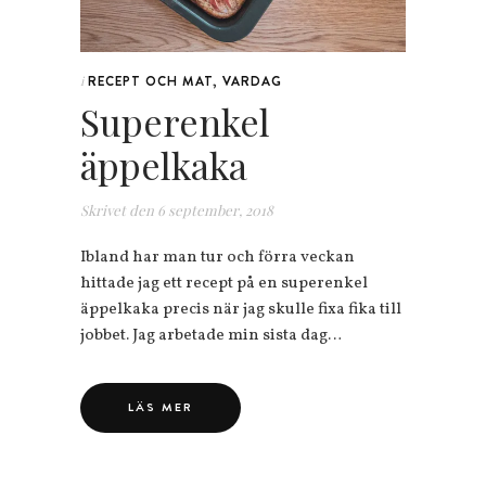
RECEPT OCH MAT
,
VARDAG
i
Superenkel
äppelkaka
Skrivet den
6 september, 2018
Ibland har man tur och förra veckan
hittade jag ett recept på en superenkel
äppelkaka precis när jag skulle fixa fika till
jobbet. Jag arbetade min sista dag…
LÄS MER