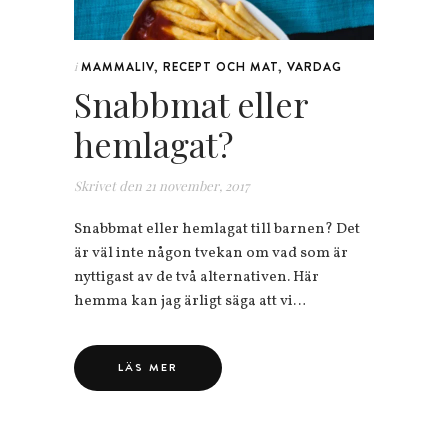
MAMMALIV
,
RECEPT OCH MAT
,
VARDAG
i
Snabbmat eller
hemlagat?
Skrivet den
21 november, 2017
Snabbmat eller hemlagat till barnen? Det
är väl inte någon tvekan om vad som är
nyttigast av de två alternativen. Här
hemma kan jag ärligt säga att vi…
LÄS MER