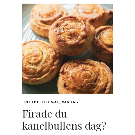
RECEPT OCH MAT
,
VARDAG
i
Firade du
kanelbullens dag?