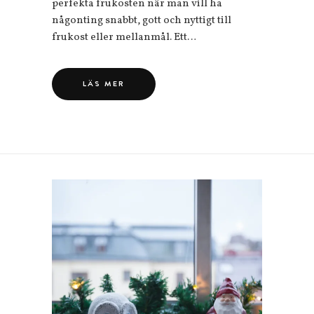
perfekta frukosten när man vill ha
någonting snabbt, gott och nyttigt till
frukost eller mellanmål. Ett…
LÄS MER