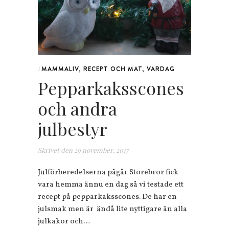
MAMMALIV
,
RECEPT OCH MAT
,
VARDAG
i
Pepparkaksscones
och andra
julbestyr
Skrivet den
29 november, 2017
Julförberedelserna pågår Storebror fick
vara hemma ännu en dag så vi testade ett
recept på pepparkaksscones. De har en
julsmak men är ändå lite nyttigare än alla
julkakor och…