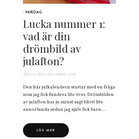
VARDAG
i
Lucka nummer 1:
vad är din
drömbild av
julafton?
Skrivet den
1 december, 2016
Den här julkalendern startar med en fråga
som jag fick fundera lite över. Drömbilden
av julafton har ju minst sagt blivit lite
annorlunda sedan jag själv fick barn.…
LÄS MER