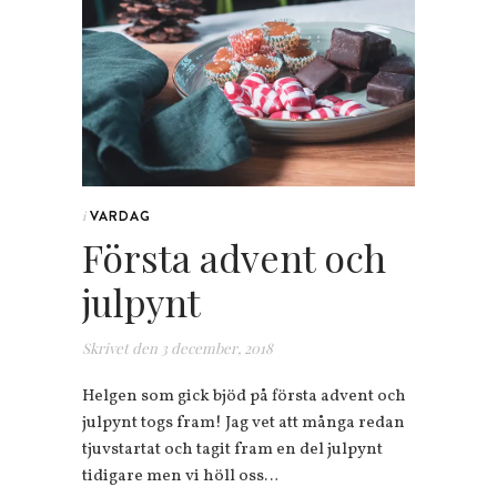
VARDAG
i
Första advent och
julpynt
Skrivet den
3 december, 2018
Helgen som gick bjöd på första advent och
julpynt togs fram! Jag vet att många redan
tjuvstartat och tagit fram en del julpynt
tidigare men vi höll oss…