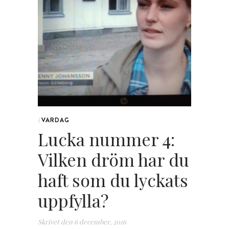
VARDAG
i
Lucka nummer 4:
Vilken dröm har du
haft som du lyckats
uppfylla?
Skrivet den
6 december, 2016