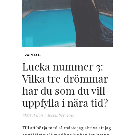
VARDAG
i
Lucka nummer 3:
Vilka tre drömmar
har du som du vill
uppfylla i nära tid?
Skrivet den
3 december, 2016
Till att börja med så måste jag skriva att jag