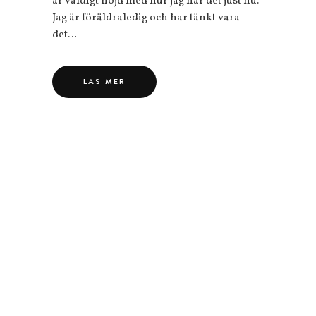
är väldigt nöjd med hur jag har det just nu.
Jag är föräldraledig och har tänkt vara
det…
LÄS MER